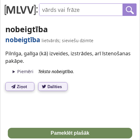
nobeigtība
nobeigtība
lietvārds; sieviešu dzimte
Pilnīga, galīga (kā) izveides, izstrādes, arī īstenošanas
pakāpe.
Piemēri
Teksta nobeigtība.
Ziņot
Dalīties
Pameklēt plašāk