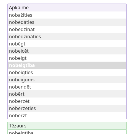
Apkaime
nobažīties
nobēdāties
nobēdzināt
nobēdzināties
nobēgt
nobeicēt
nobeigt
nobeigtība
nobeigties
nobeigums
nobendēt
nobērt
noberzēt
noberzēties
noberzt
Tēzaurs
nobeigtība