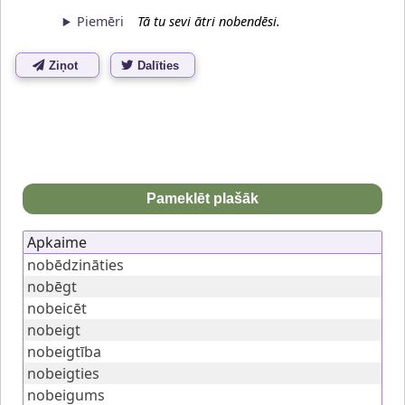
Piemēri
Tā tu sevi ātri nobendēsi.
Ziņot
Dalīties
Pameklēt plašāk
Apkaime
nobēdzināties
nobēgt
nobeicēt
nobeigt
nobeigtība
nobeigties
nobeigums