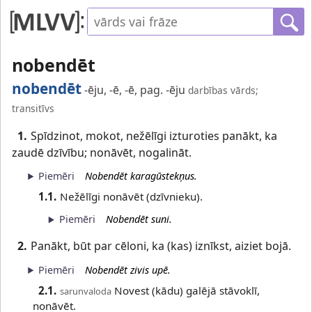
nobendēt
nobendēt
-ēju, -ē, -ē, pag. -ēju
darbības vārds;
transitīvs
1.
Spīdzinot, mokot, nežēlīgi izturoties panākt, ka
zaudē dzīvību; nonāvēt, nogalināt.
Piemēri
Nobendēt karagūstekņus.
1.1.
Nežēlīgi nonāvēt (dzīvnieku).
Piemēri
Nobendēt suni.
2.
Panākt, būt par cēloni, ka (kas) iznīkst, aiziet bojā.
Piemēri
Nobendēt zivis upē.
2.1.
Novest (kādu) galējā stāvoklī,
sarunvaloda
nonāvēt.