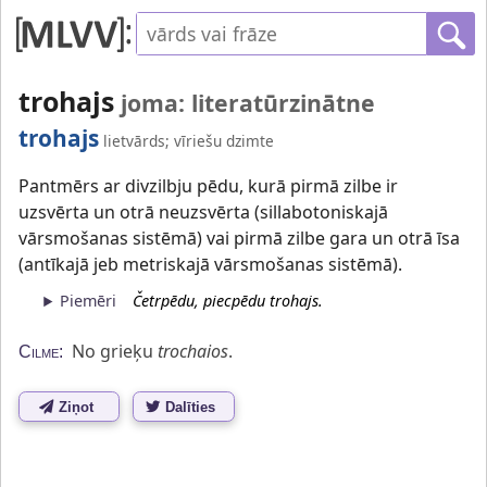
trohajs
joma: literatūrzinātne
trohajs
lietvārds; vīriešu dzimte
Pantmērs ar divzilbju pēdu, kurā pirmā zilbe ir
uzsvērta un otrā neuzsvērta (sillabotoniskajā
vārsmošanas sistēmā) vai pirmā zilbe gara un otrā īsa
(antīkajā jeb metriskajā vārsmošanas sistēmā).
Piemēri
Četrpēdu, piecpēdu trohajs.
No grieķu
trochaios
.
Cilme:
Ziņot
Dalīties