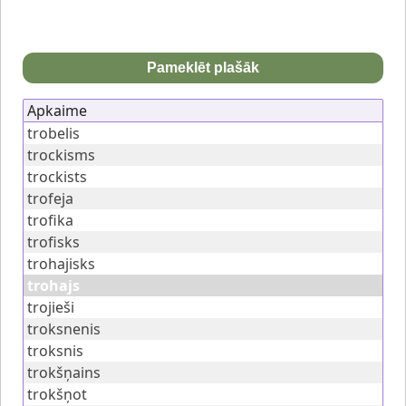
Pameklēt plašāk
Apkaime
trobelis
trockisms
trockists
trofeja
trofika
trofisks
trohajisks
trohajs
trojieši
troksnenis
troksnis
trokšņains
trokšņot