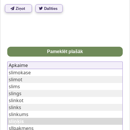
Ziņot
Dalīties
Pameklēt plašāk
Apkaime
slimokase
slimot
slims
slings
slinkot
slinks
slinkums
sliņķis
slīpakmens