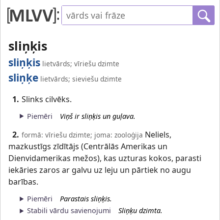
sliņķis
sliņķis
lietvārds; vīriešu dzimte
sliņķe
lietvārds; sieviešu dzimte
1.
Slinks cilvēks.
Piemēri
Viņš ir sliņķis un guļava.
2.
Neliels,
formā: vīriešu dzimte; joma: zooloģija
mazkustīgs zīdītājs (Centrālās Amerikas un
Dienvidamerikas mežos), kas uzturas kokos, parasti
iekāries zaros ar galvu uz leju un pārtiek no augu
barības.
Piemēri
Parastais sliņķis.
Stabili vārdu savienojumi
Sliņķu dzimta.