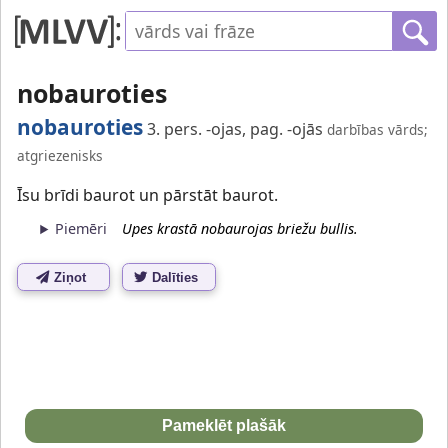
nobauroties
nobauroties
3. pers. -ojas, pag. -ojās
darbības vārds;
atgriezenisks
Īsu brīdi baurot un pārstāt baurot.
Piemēri
Upes krastā nobaurojas briežu bullis.
Ziņot
Dalīties
Pameklēt plašāk