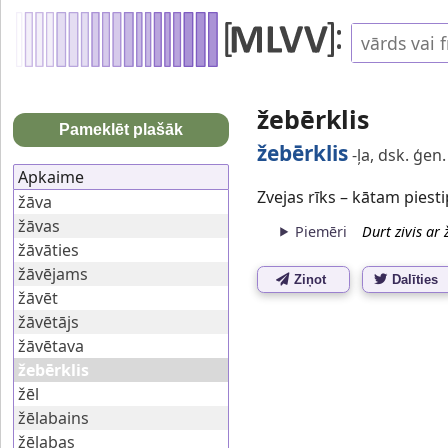
žebērklis
Pameklēt plašāk
žebērklis
-ļa, dsk. ģen.
Apkaime
Zvejas rīks – kātam piest
žāva
žāvas
Piemēri
Durt zivis ar 
žāvāties
žāvējams
Ziņot
Dalīties
žāvēt
žāvētājs
žāvētava
žebērklis
žēl
žēlabains
žēlabas