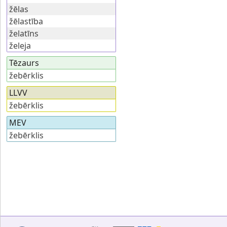
žēlas
žēlastība
želatīns
želeja
Tēzaurs
žebērklis
LLVV
žebērklis
MEV
žebērklis