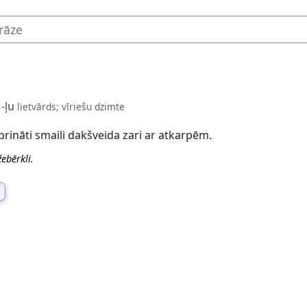
 -ļu
lietvārds; vīriešu dzimte
iprināti smaili dakšveida zari ar atkarpēm.
žebērkli.