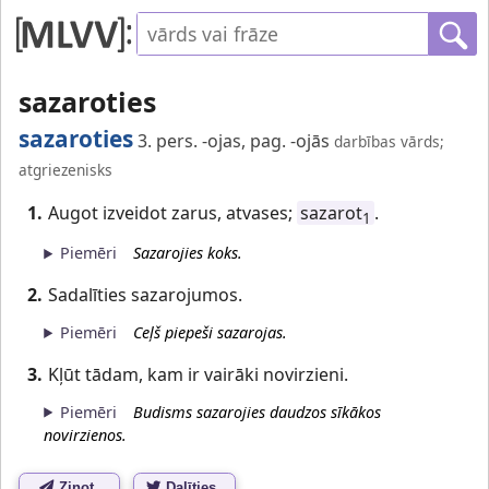
sazaroties
sazaroties
3. pers. -ojas, pag. -ojās
darbības vārds;
atgriezenisks
1.
Augot izveidot zarus, atvases;
sazarot
.
1
Piemēri
Sazarojies koks.
2.
Sadalīties sazarojumos.
Piemēri
Ceļš piepeši sazarojas.
3.
Kļūt tādam, kam ir vairāki novirzieni.
Piemēri
Budisms sazarojies daudzos sīkākos
novirzienos.
Ziņot
Dalīties