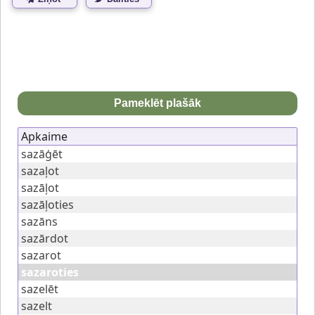
Pameklēt plašāk
Apkaime
sazāģēt
sazaļot
sazāļot
sazāļoties
sazāns
sazārdot
sazarot
sazaroties
sazelēt
sazelt