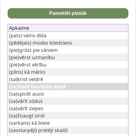
Pameklēt plašāk
Apkaime
(pats) velns dīda
(pēdējais) modes kliedziens
(pie)grūst pie sāniem
(pie)vērst uzmanību
(pie)vērst vērību
(pilns) kā mārks
(sa)krist veldrē
(sa)mest kauliņus kopā
(sa)spicēt ausis
(sa)vārīt sūdus
(sa)vārīt ziepes
(sa)žņaugt sirdi
(sarkans) kā biete
(savstarpēji) pretēji skaitļi