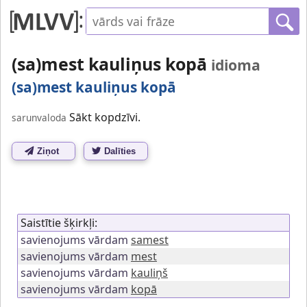
(sa)mest kauliņus kopā
idioma
(sa)mest kauliņus kopā
Sākt kopdzīvi.
sarunvaloda
Ziņot
Dalīties
Saistītie šķirkļi:
savienojums vārdam
samest
savienojums vārdam
mest
savienojums vārdam
kauliņš
savienojums vārdam
kopā