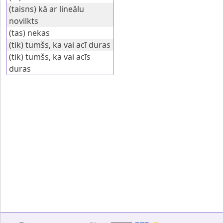
(taisns) kā ar lineālu
novilkts
(tas) nekas
(tik) tumšs, ka vai acī duras
(tik) tumšs, ka vai acīs
duras