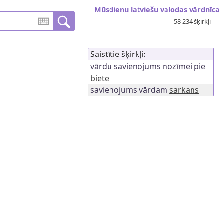
Mūsdienu latviešu valodas vārdnīca
58 234 šķirkļi
Saistītie šķirkļi:
vārdu savienojums nozīmei pie
biete
savienojums vārdam
sarkans