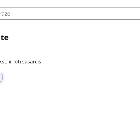
ete
t, ir ļoti sasarcis.