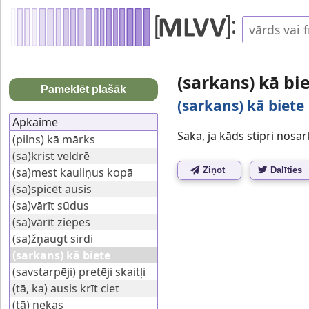
(sarkans) kā bi
Pameklēt plašāk
(sarkans) kā biete
Apkaime
Saka, ja kāds stipri nosarks
(pilns) kā mārks
(sa)krist veldrē
(sa)mest kauliņus kopā
Ziņot
Dalīties
(sa)spicēt ausis
(sa)vārīt sūdus
(sa)vārīt ziepes
(sa)žņaugt sirdi
(sarkans) kā biete
(savstarpēji) pretēji skaitļi
(tā, ka) ausis krīt ciet
(tā) nekas