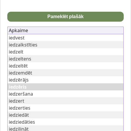
Pameklēt plašāk
Apkaime
iedvest
iedzalkstīties
iedzelt
iedzeltens
iedzeltēt
iedzemdēt
iedzērājs
iedzēris
iedzeršana
iedzert
iedzerties
iedziedāt
iedziedāties
iedziļināt