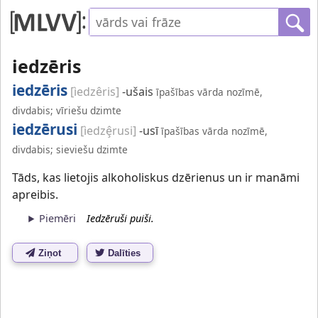
iedzēris
iedzēris
[ìedzêris]
-ušais
īpašības vārda nozīmē,
divdabis; vīriešu dzimte
iedzērusi
[ìedzȩ̂rusi]
-usī
īpašības vārda nozīmē,
divdabis; sieviešu dzimte
Tāds, kas lietojis alkoholiskus dzērienus un ir manāmi
apreibis.
Piemēri
Iedzēruši puiši.
Ziņot
Dalīties