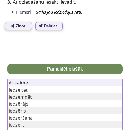
3.
Ar dziedāšanu iesākt, ievadīt.
Piemēri
Gailis jau iedziedājis rītu.
Ziņot
Dalīties
Pameklēt plašāk
Apkaime
iedzeltēt
iedzemdēt
iedzērājs
iedzēris
iedzeršana
iedzert