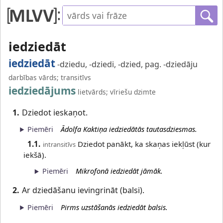
iedziedāt
iedziedāt
-dziedu, -dziedi, -dzied, pag. -dziedāju
darbības vārds; transitīvs
iedziedājums
lietvārds; vīriešu dzimte
1.
Dziedot ieskaņot.
Piemēri
Ādolfa Kaktiņa iedziedātās tautasdziesmas.
1.1.
Dziedot panākt, ka skaņas iekļūst (kur
intransitīvs
iekšā).
Piemēri
Mikrofonā iedziedāt jāmāk.
2.
Ar dziedāšanu ievingrināt (balsi).
Piemēri
Pirms uzstāšanās iedziedāt balsis.