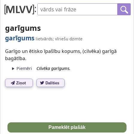
garīgums
garīgums
lietvārds; vīriešu dzimte
Garīgo un ētisko īpašību kopums, (cilvēka) garīgā
bagātība.
Piemēri
Cilvēka garīgums.
Ziņot
Dalīties
Pameklēt plašāk