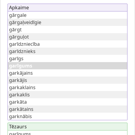
Apkaime
gārgale
gārgaļveidīgie
gārgt
gārguļot
garīdzniecība
garīdznieks
garīgs
garīgums
garkājains
garkājis
garkaklains
garkaklis
garkāta
garkātains
garknābis
Tēzaurs
garīgums