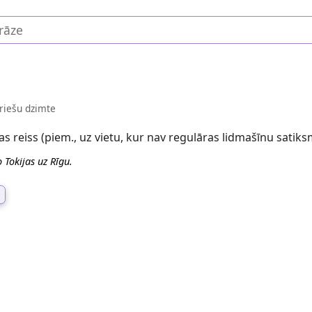
īriešu dzimte
as reiss (piem., uz vietu, kur nav regulāras lidmašīnu satik
o Tokijas uz Rīgu.