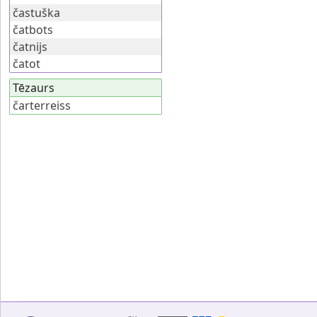
častuška
čatbots
čatnijs
čatot
Tēzaurs
čarterreiss