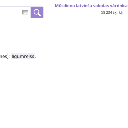
Mūsdienu latviešu valodas vārdnīca
58 234 šķirkļi
smes);
līgumreiss
.