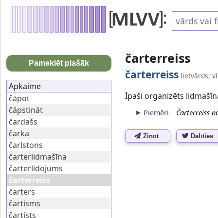
čarterreiss
Pameklēt plašāk
čarterreiss
lietvārds; v
Apkaime
Īpaši organizēts lidmašīn
čāpot
čāpstināt
Piemēri
Čarterreiss n
čardašs
čarka
Ziņot
Dalīties
čarlstons
čarterlidmašīna
čarterlidojums
čarterreiss
čarters
čartisms
čartists