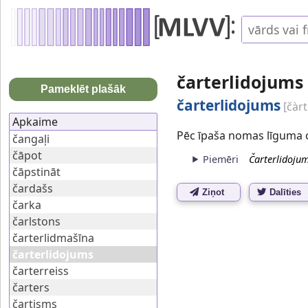
čarterlidojums
Pameklēt plašāk
čarterlidojums
[čàrt
Apkaime
Pēc īpaša nomas līguma o
čangaļi
čāpot
Piemēri
Čarterlidojum
čāpstināt
čardašs
Ziņot
Dalīties
čarka
čarlstons
čarterlidmašīna
čarterlidojums
čarterreiss
čarters
čartisms