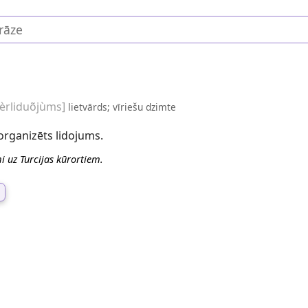
èrliduõjùms]
lietvārds; vīriešu dzimte
rganizēts lidojums.
i uz Turcijas kūrortiem.