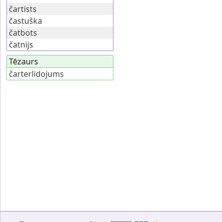
čartists
častuška
čatbots
čatnijs
Tēzaurs
čarterlidojums