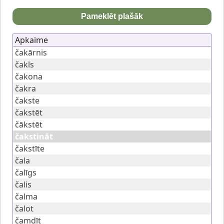
Pameklēt plašāk
Apkaime
čakārnis
čakls
čakona
čakra
čakste
čakstēt
čākstēt
čakstināt
čakstīte
čala
čalīgs
čalis
čalma
čalot
čamdīt