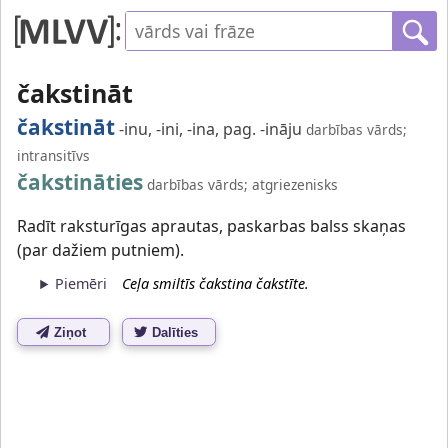
čakstināt
čakstināt
-inu, -ini, -ina, pag. -ināju
darbības vārds;
intransitīvs
čakstināties
darbības vārds; atgriezenisks
Radīt raksturīgas aprautas, paskarbas balss skaņas
(par dažiem putniem).
Piemēri
Ceļa smiltīs čakstina čakstīte.
Ziņot
Dalīties