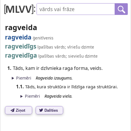
ragveida
ragveida
ģenitīvenis
ragveidīgs
īpašības vārds; vīriešu dzimte
ragveidīga
īpašības vārds; sieviešu dzimte
1.
Tāds, kam ir dzīvnieka raga forma, veids.
Piemēri
Ragveida izaugums.
1.1.
Tāds, kura struktūra ir līdzīga raga struktūrai.
Piemēri
Ragveida viela.
Ziņot
Dalīties