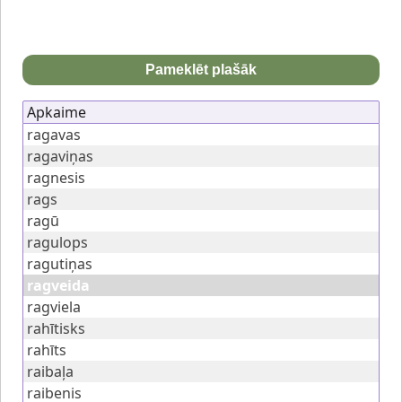
Pameklēt plašāk
Apkaime
ragavas
ragaviņas
ragnesis
rags
ragū
ragulops
ragutiņas
ragveida
ragviela
rahītisks
rahīts
raibaļa
raibenis