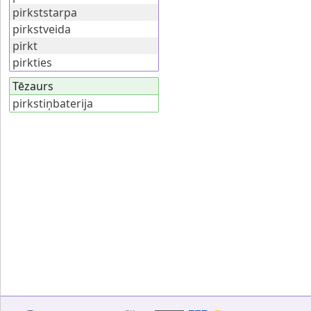
pirkststarpa
pirkstveida
pirkt
pirkties
Tēzaurs
pirkstiņbaterija