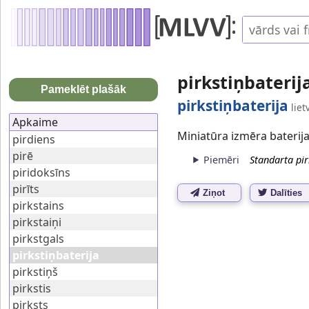
pirkstiņbaterij
Pameklēt plašāk
pirkstiņbaterija
liet
Apkaime
Miniatūra izmēra baterija
pirdiens
pirē
Piemēri
Standarta pir
piridoksīns
pirīts
Ziņot
Dalīties
pirkstains
pirkstaiņi
pirkstgals
pirkstiņbaterija
pirkstiņš
pirkstis
pirksts