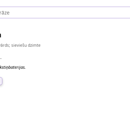
a
vārds; sieviešu dzimte
.
kstiņbaterijas.