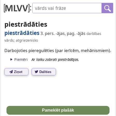
piestrādāties
piestrādāties
3. pers. -ājas, pag. -ājās
darbības
vārds; atgriezenisks
Darbojoties pieregulēties (par ierīcēm, mehānismiem).
Piemēri
Ar laiku zobrati piestrādājas.
Ziņot
Dalīties
Pameklēt plašāk