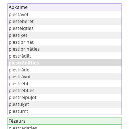
Apkaime
piestāvēt
piesteberēt
piesteigties
piestiķēt
piestiprināt
piestiprināties
piestrādāt
piestrādāties
piestrāde
piestrāvot
piestrēbt
piestrēbties
piestreipuļot
piestūķēt
piestumt
Tēzaurs
piestrādāties