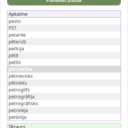
Pameklēt plašāk
Apkaime
pesto
PET
petarde
pētersīļi
petīcija
pētīt
petits
pētniecība
pētniecisks
pētnieks
petroglifs
petrogrāfija
petrogrāfisks
petroleja
petūnija
Tēzaurs