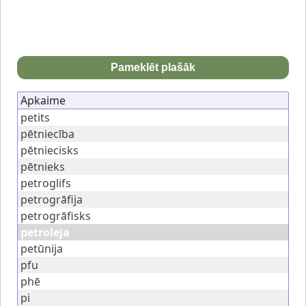
Pameklēt plašāk
Apkaime
petits
pētniecība
pētniecisks
pētnieks
petroglifs
petrogrāfija
petrogrāfisks
petroleja
petūnija
pfu
phē
pi