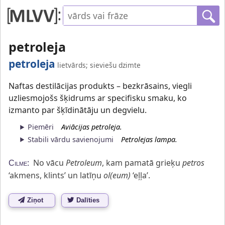
petroleja
petroleja
lietvārds; sieviešu dzimte
Naftas destilācijas produkts – bezkrāsains, viegli
uzliesmojošs šķidrums ar specifisku smaku, ko
izmanto par šķīdinātāju un degvielu.
Piemēri
Aviācijas petroleja.
Stabili vārdu savienojumi
Petrolejas lampa.
No vācu
Petroleum
, kam pamatā grieķu
petros
Cilme:
‘akmens, klints’ un latīņu
ol(eum)
‘eļļa’.
Ziņot
Dalīties