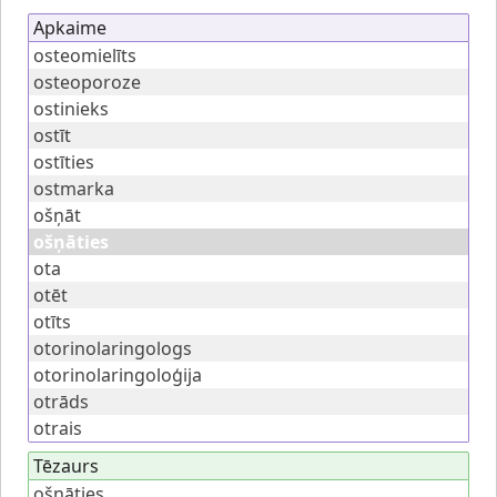
Apkaime
osteomielīts
osteoporoze
ostinieks
ostīt
ostīties
ostmarka
ošņāt
ošņāties
ota
otēt
otīts
otorinolaringologs
otorinolaringoloģija
otrāds
otrais
Tēzaurs
ošņāties