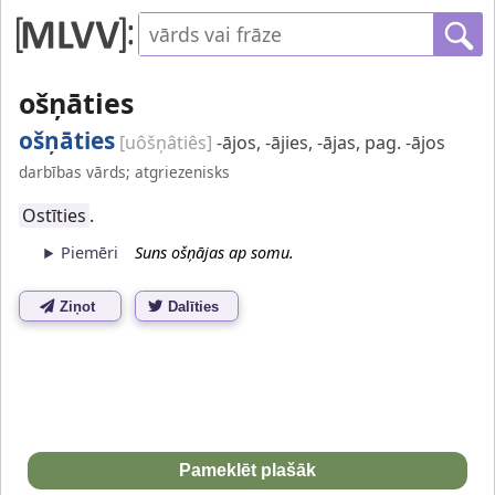
ošņāties
ošņāties
[uôšņâtiês]
-ājos, -ājies, -ājas, pag. -ājos
darbības vārds; atgriezenisks
Ostīties
.
Piemēri
Suns ošņājas ap somu.
Ziņot
Dalīties
Pameklēt plašāk