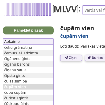
čupām vien
Pameklēt plašāk
čupām vien
Apkaime
Ļoti daudz (vairākās vietā
čeku grāmatiņa
čemurziežu dzimta
čigāneņu ģints
Ziņot
Dalīties
čigānu barons
čigānu saule
čipstu ģints
čūlas slimība
čupām vien
čupu čupām
čurkstu ģintis
čūskogu ģints