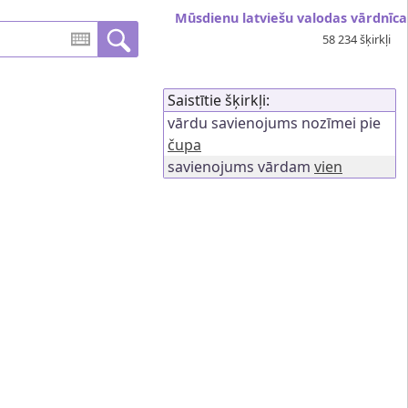
Mūsdienu latviešu valodas vārdnīca
58 234 šķirkļi
Saistītie šķirkļi:
vārdu savienojums nozīmei pie
čupa
savienojums vārdam
vien