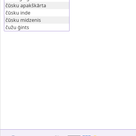
čūsku apakškārta
čūsku inde
čūsku midzenis
čužu ģints