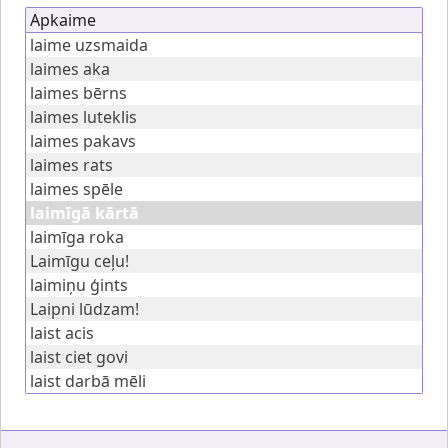
Apkaime
laime uzsmaida
laimes aka
laimes bērns
laimes luteklis
laimes pakavs
laimes rats
laimes spēle
laimīgā kārtā
laimīga roka
Laimīgu ceļu!
laimiņu ģints
Laipni lūdzam!
laist acis
laist ciet govi
laist darbā mēli