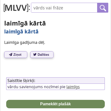
laimīgā kārtā
laimīgā kārtā
Laimīga gadījuma dēļ.
Ziņot
Dalīties
Saistītie šķirkļi:
vārdu savienojums nozīmei pie
laimīgs
Pameklēt plašāk