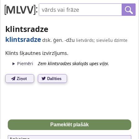
klintsradze
klintsradze
dsk. ģen. -džu
lietvārds; sieviešu dzimte
Klints šķautnes izvirzījums.
Piemēri
Zem klintsradzes skalojās upes viļņi.
Ziņot
Dalīties
Pameklēt plašāk