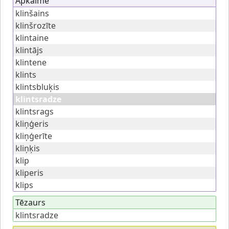
Apkaime
klinšains
klinšrozīte
klintaine
klintājs
klintene
klints
klintsbluķis
klintsradze
klintsrags
kliņģeris
kliņģerīte
kliņķis
klip
kliperis
klips
Tēzaurs
klintsradze