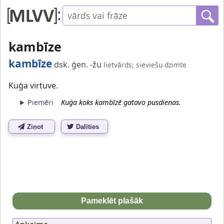
kambīze
kambīze
dsk. ģen. -žu
lietvārds; sieviešu dzimte
Kuģa virtuve.
Piemēri
Kuģa koks kambīzē gatavo pusdienas.
Ziņot
Dalīties
Pameklēt plašāk