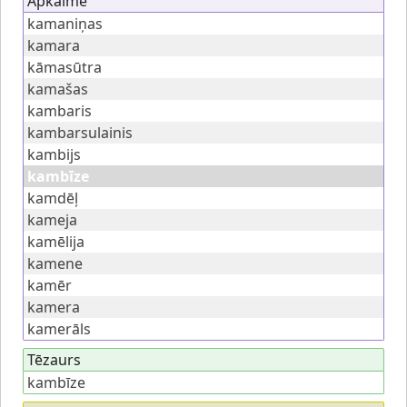
Apkaime
kamaniņas
kamara
kāmasūtra
kamašas
kambaris
kambarsulainis
kambijs
kambīze
kamdēļ
kameja
kamēlija
kamene
kamēr
kamera
kamerāls
Tēzaurs
kambīze