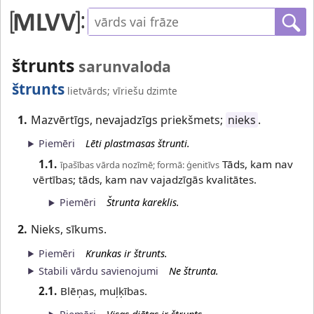
štrunts
sarunvaloda
štrunts
lietvārds; vīriešu dzimte
1.
Mazvērtīgs, nevajadzīgs priekšmets;
nieks
.
Piemēri
Lēti plastmasas štrunti.
1.1.
Tāds, kam nav
īpašības vārda nozīmē; formā: ģenitīvs
vērtības; tāds, kam nav vajadzīgās kvalitātes.
Piemēri
Štrunta kareklis.
2.
Nieks, sīkums.
Piemēri
Krunkas ir štrunts.
Stabili vārdu savienojumi
Ne štrunta.
2.1.
Blēņas, muļķības.