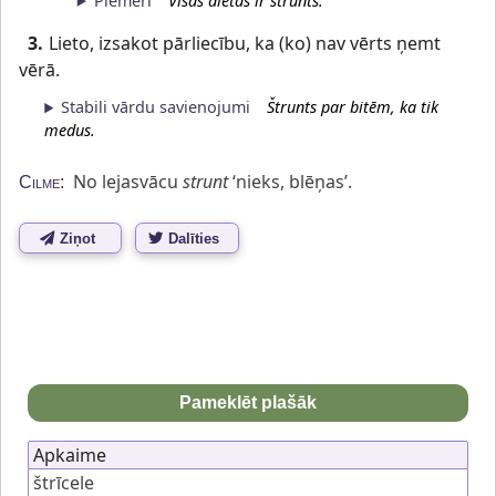
Piemēri
Visas diētas ir štrunts.
3.
Lieto, izsakot pārliecību, ka (ko) nav vērts ņemt
vērā.
Stabili vārdu savienojumi
Štrunts par bitēm, ka tik
medus.
No lejasvācu
strunt
‘nieks, blēņas’.
Cilme:
Ziņot
Dalīties
Pameklēt plašāk
Apkaime
štrīcele