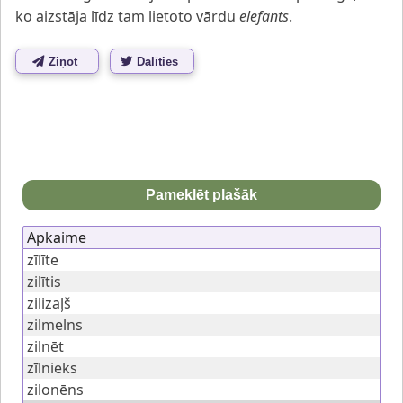
ko aizstāja līdz tam lietoto vārdu
elefants
.
Ziņot
Dalīties
Pameklēt plašāk
Apkaime
zīlīte
zilītis
zilizaļš
zilmelns
zilnēt
zīlnieks
zilonēns