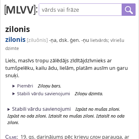
zilonis
zilonis
[ziluônis]
-ņa, dsk. ģen. -ņu
lietvārds; vīriešu
dzimte
Liels, masīvs tropu zālēdājs zīdītājdzīvnieks ar
tumšpelēku, kailu ādu, lielām, platām ausīm un garu
snuķi.
Piemēri
Ziloņu bars.
Stabili vārdu savienojumi
Ziloņu dzimta.
Stabili vārdu savienojumi
Izpūst no mušas ziloni.
Izpūst no oda ziloni. Iztaisīt no mušas ziloni. Iztaisīt no oda
ziloni.
19. gs. darinājums pēc krievu
слон
parauga, ar
Cilme: