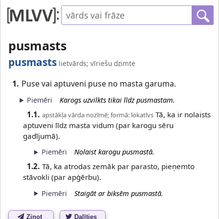
pusmasts
pusmasts
lietvārds; vīriešu dzimte
1.
Puse vai aptuveni puse no masta garuma.
Piemēri
Karogs uzvilkts tikai līdz pusmastam.
1.1.
Tā, ka ir nolaists
apstākļa vārda nozīmē; formā: lokatīvs
aptuveni līdz masta vidum (par karogu sēru
gadījumā).
Piemēri
Nolaist karogu pusmastā.
1.2.
Tā, ka atrodas zemāk par parasto, pieņemto
stāvokli (par apģērbu).
Piemēri
Staigāt ar biksēm pusmastā.
Ziņot
Dalīties