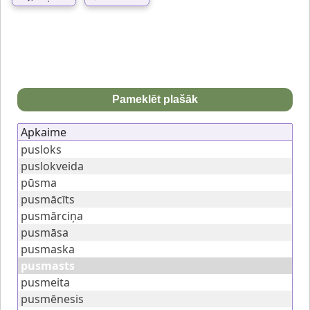
Pameklēt plašāk
Apkaime
pusloks
puslokveida
pūsma
pusmācīts
pusmārciņa
pusmāsa
pusmaska
pusmasts
pusmeita
pusmēnesis