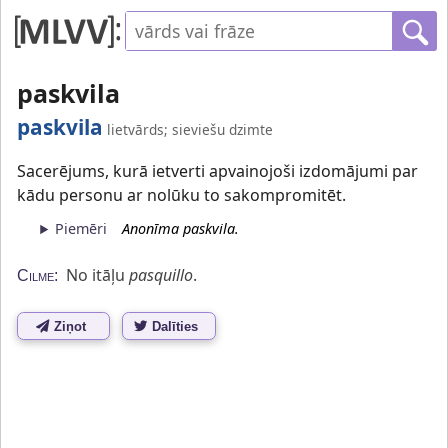
paskvila
paskvila
lietvārds; sieviešu dzimte
Sacerējums, kurā ietverti apvainojoši izdomājumi par
kādu personu ar nolūku to sakompromitēt.
Piemēri
Anonīma paskvila.
No itāļu
pasquillo
.
Cilme:
Ziņot
Dalīties