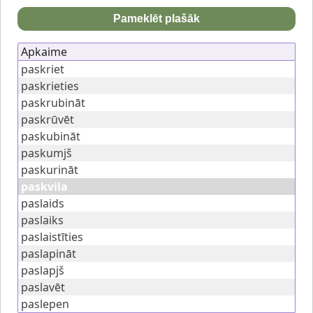
Pameklēt plašāk
Apkaime
paskriet
paskrieties
paskrubināt
paskrūvēt
paskubināt
paskumjš
paskurināt
paskvila
paslaids
paslaiks
paslaistīties
paslapināt
paslapjš
paslavēt
paslepen