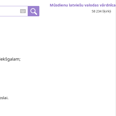
Mūsdienu latviešu valodas vārdnīca
58 234 šķirkļi
riekšgalam;
slai.