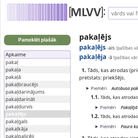
pakaļējs
Pameklēt plašāk
pakaļējs
-ais
īpašības v
Apkaime
pakaļēja
-ā
īpašības vār
pakaļ
pakaļa
1.
Tāds, kas atrodas (pri
pakaļā
pretstats: priekšējs.
pakaļbraucējs
Piemēri
Autobusa paka
pakaļdarinājums
1.1.
Tāds, kas atrodas 
pakaļdarināt
pakaļdurvis
Piemēri
Pakaļējā
pakaļējs
1.2.
Tāds, kas atrodas 
pakaļgals
Piemēri
Paura ka
pakaļkāja
pakaļpalicēji