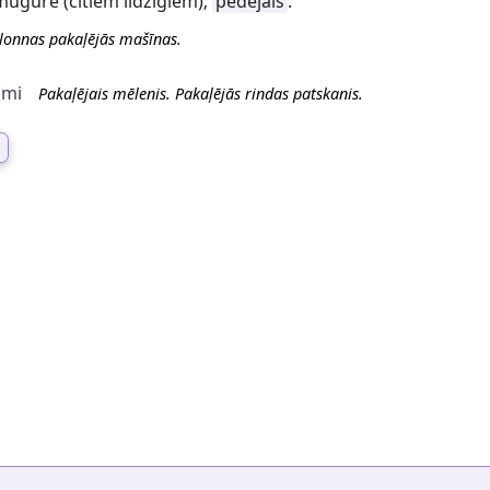
mugurē (citiem līdzīgiem);
pēdējais
.
lonnas pakaļējās mašīnas.
umi
Pakaļējais mēlenis. Pakaļējās rindas patskanis.