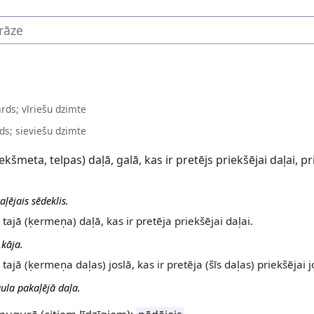
ārds; vīriešu dzimte
ds; sieviešu dzimte
ekšmeta, telpas) daļā, galā, kas ir pretējs priekšējai daļai, p
ļējais sēdeklis.
tajā (ķermeņa) daļā, kas ir pretēja priekšējai daļai.
 kāja.
tajā (ķermeņa daļas) joslā, kas ir pretēja (šīs daļas) priekšējai jo
ula pakaļējā daļa.