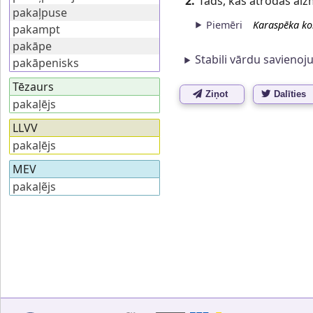
2.
Tāds, kas atrodas aiz
pakaļpuse
Piemēri
Karaspēka ko
pakampt
pakāpe
Stabili vārdu savienoj
pakāpenisks
Tēzaurs
Ziņot
Dalīties
pakaļējs
LLVV
pakaļējs
MEV
pakaļẽjs