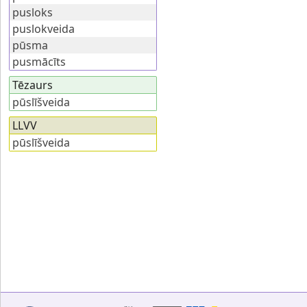
pusloks
puslokveida
pūsma
pusmācīts
Tēzaurs
pūslīšveida
LLVV
pūslīšveida