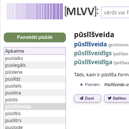
pūslīšveida
Pameklēt plašāk
pūslīšveida
ģenitīvenis
Apkaime
pūslīšveidīgs
īpašības
puslaiks
pūslīšveidīga
īpašības
puslegāls
pūslene
Tāds, kam ir pūslīša form
puslīdz
Piemēri
Pūslīšveida iz
pusliels
puslina
Ziņot
Dalīties
pūslis
pūslīšveida
pūslītis
puslitrs
puslode