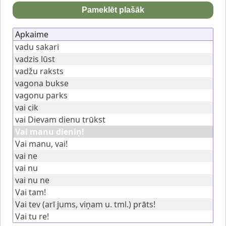
Pameklēt plašāk
Apkaime
vadu sakari
vadzis lūst
vadžu raksts
vagona bukse
vagonu parks
vai cik
vai Dievam dienu trūkst
Vai manu dieniņ!
Vai manu, vai!
vai ne
vai nu
vai nu ne
Vai tam!
Vai tev (arī jums, viņam u. tml.) prāts!
Vai tu re!