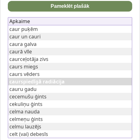
Pameklēt plašāk
Apkaime
caur puķēm
caur un cauri
caura galva
caurā vīle
caurceļotāja zivs
caurs miegs
caurs vēders
caurspiedīgā radiācija
cauru gadu
cecemušu ģints
cekuliņu ģints
celma nauda
celmeņu ģints
celmu lauzējs
celt (vai) debesīs