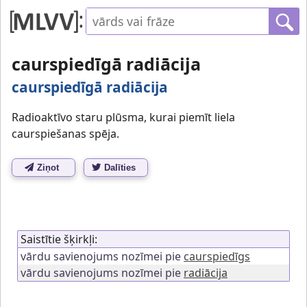
caurspiedīgā radiācija
caurspiedīgā radiācija
Radioaktīvo staru plūsma, kurai piemīt liela
caurspiešanas spēja.
Ziņot
Dalīties
Saistītie šķirkļi:
vārdu savienojums nozīmei pie
caurspiedīgs
vārdu savienojums nozīmei pie
radiācija