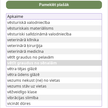
Pameklēt plašāk
Apkaime
vēsturiskā valodniecība
vēsturiskais materiālisms
vēsturiski salīdzināmā valodniecība
veterinārā klīnika
veterinārā ķirurģija
veterinārā medicīna
vētīt graudus no pelavām
vētīt graudus no sēnalām
vētra tējas glāzē
vētra ūdens glāzē
vezums nekust (ne) no vietas
vezums stāv uz vietas
vēžveidīgo klase
vibrācijas slimība
vicināt dūres