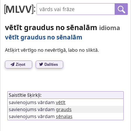
vētīt graudus no sēnalām
idioma
vētīt graudus no sēnalām
Atšķirt vērtīgo no nevērtīgā, labo no sliktā.
Ziņot
Dalīties
Saistītie šķirkļi:
savienojums vārdam
vētīt
savienojums vārdam
grauds
savienojums vārdam
sēnalas