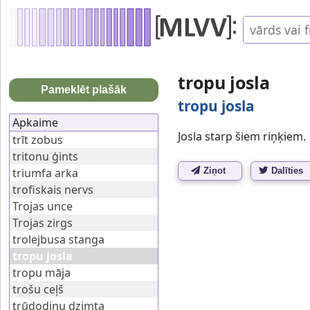
tropu josla
Pameklēt plašāk
tropu josla
Apkaime
Josla starp šiem riņķiem.
trīt zobus
tritonu ģints
triumfa arka
Ziņot
Dalīties
trofiskais nervs
Trojas unce
Trojas zirgs
trolejbusa stanga
tropu josla
tropu māja
trošu ceļš
trūdodiņu dzimta