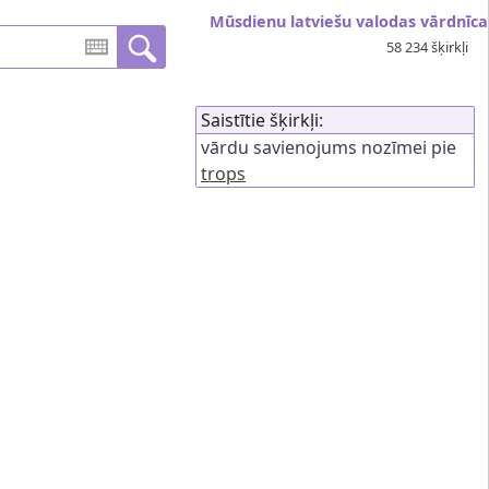
Mūsdienu latviešu valodas vārdnīca
58 234 šķirkļi
Saistītie šķirkļi:
vārdu savienojums nozīmei pie
trops