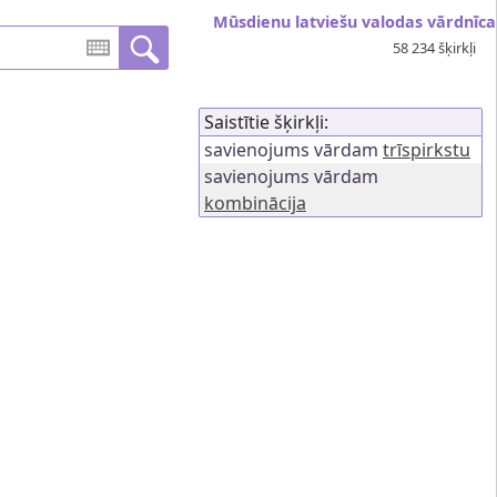
Mūsdienu latviešu valodas vārdnīca
58 234 šķirkļi
Saistītie šķirkļi:
savienojums vārdam
trīspirkstu
savienojums vārdam
kombinācija