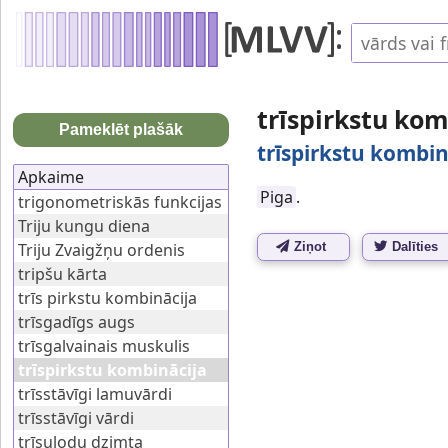
trīspirkstu ko
Pameklēt plašāk
trīspirkstu kombin
Apkaime
Piga
.
trigonometriskās funkcijas
Triju kungu diena
Triju Zvaigžņu ordenis
Ziņot
Dalīties
tripšu kārta
trīs pirkstu kombinācija
trīsgadīgs augs
trīsgalvainais muskulis
trīspirkstu kombinācija
trīsstāvīgi lamuvārdi
trīsstāvīgi vārdi
trīsuļodu dzimta