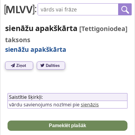
sienāžu apakškārta
[Tettigoniodea]
taksons
sienāžu apakškārta
Ziņot
Dalīties
Saistītie šķirkļi:
vārdu savienojums nozīmei pie
sienāzis
Pameklēt plašāk