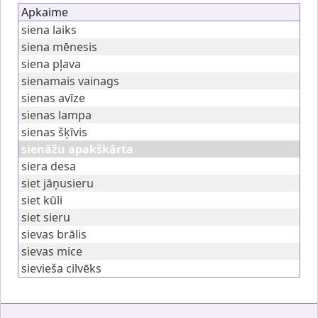
Apkaime
siena laiks
siena mēnesis
siena pļava
sienamais vainags
sienas avīze
sienas lampa
sienas šķīvis
sienāžu apakškārta
siera desa
siet jāņusieru
siet kūli
siet sieru
sievas brālis
sievas mice
sievieša cilvēks