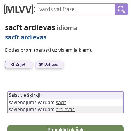
sacīt ardievas
idioma
sacīt ardievas
Doties prom (parasti uz visiem laikiem).
Ziņot
Dalīties
Saistītie šķirkļi:
savienojums vārdam
sacīt
savienojums vārdam
ardievas
Pameklēt plašāk