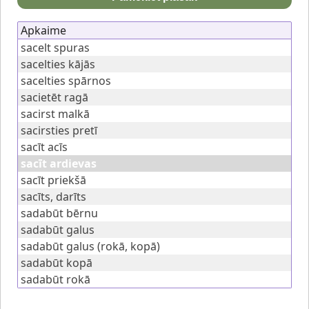
Apkaime
sacelt spuras
sacelties kājās
sacelties spārnos
sacietēt ragā
sacirst malkā
sacirsties pretī
sacīt acīs
sacīt ardievas
sacīt priekšā
sacīts, darīts
sadabūt bērnu
sadabūt galus
sadabūt galus (rokā, kopā)
sadabūt kopā
sadabūt rokā