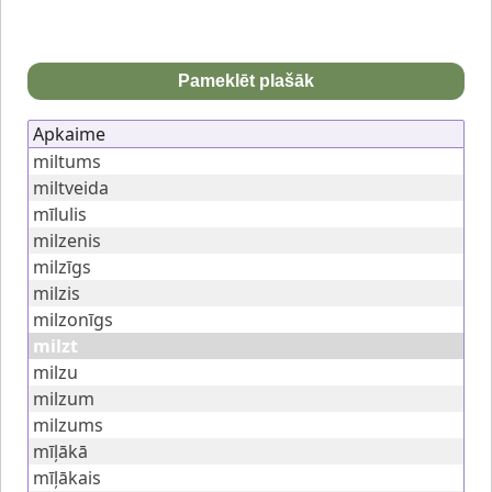
Pameklēt plašāk
Apkaime
miltums
miltveida
mīlulis
milzenis
milzīgs
milzis
milzonīgs
milzt
milzu
milzum
milzums
mīļākā
mīļākais