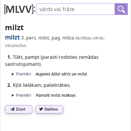
milzt
milzt
3. pers. milst, pag. milza
darbības vārds;
intransitīvs
1.
Tūkt, pampt (parasti rodoties zemādas
sastrutojumam).
Piemēri
Augonis kļūst sārts un milst.
2.
Kļūt lielākam, palielināties.
Piemēri
Pamalē milst mākoņi.
Ziņot
Dalīties