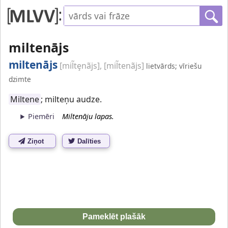
miltenājs
miltenājs
[mil̃tȩnãjs], [mil̃tenãjs]
lietvārds; vīriešu
dzimte
Miltene
; milteņu audze.
Piemēri
Miltenāju lapas.
Ziņot
Dalīties
Pameklēt plašāk