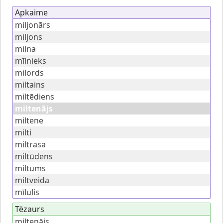
Apkaime
miljonārs
miljons
milna
mīlnieks
milords
miltains
miltēdiens
miltenājs
miltene
milti
miltrasa
miltūdens
miltums
miltveida
mīlulis
Tēzaurs
miltenājs