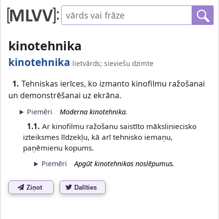
kinotehnika
kinotehnika
lietvārds; sieviešu dzimte
1.
Tehniskas ierīces, ko izmanto kinofilmu ražošanai
un demonstrēšanai uz ekrāna.
Piemēri
Moderna kinotehnika.
1.1.
Ar kinofilmu ražošanu saistīto māksliniecisko
izteiksmes līdzekļu, kā arī tehnisko iemaņu,
paņēmienu kopums.
Piemēri
Apgūt kinotehnikas noslēpumus.
Ziņot
Dalīties