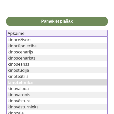
Pameklēt plašāk
Apkaime
kinorežisors
kinorūpniecība
kinoscenārijs
kinoscenārists
kinoseanss
kinostudija
kinoteātris
kinotehnika
kinovaloda
kinovaronis
kinovēsture
kinovēsturnieks
kinozāle