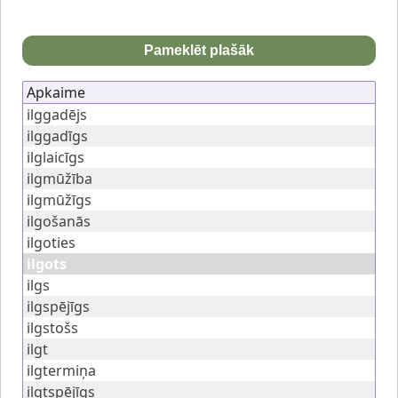
Pameklēt plašāk
Apkaime
ilggadējs
ilggadīgs
ilglaicīgs
ilgmūžība
ilgmūžīgs
ilgošanās
ilgoties
ilgots
ilgs
ilgspējīgs
ilgstošs
ilgt
ilgtermiņa
ilgtspējīgs