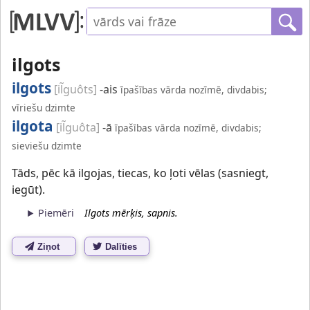
ilgots
ilgots
[il̃guôts]
-ais
īpašības vārda nozīmē, divdabis;
vīriešu dzimte
ilgota
[il̃guôta]
-ā
īpašības vārda nozīmē, divdabis;
sieviešu dzimte
Tāds, pēc kā ilgojas, tiecas, ko ļoti vēlas (sasniegt,
iegūt).
Piemēri
Ilgots mērķis, sapnis.
Ziņot
Dalīties