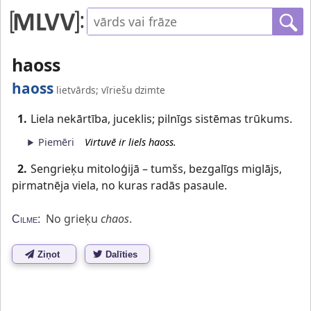
haoss
haoss
lietvārds; vīriešu dzimte
1.
Liela nekārtība, juceklis; pilnīgs sistēmas trūkums.
Piemēri
Virtuvē ir liels haoss.
2.
Sengrieķu mitoloģijā – tumšs, bezgalīgs miglājs,
pirmatnēja viela, no kuras radās pasaule.
No grieķu
chaos
.
Cilme:
Ziņot
Dalīties