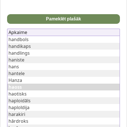
Pameklēt plašāk
Apkaime
handbols
handikaps
handlings
haniste
hans
hantele
Hanza
haoss
haotisks
haploidāls
haploīdija
harakiri
hārdroks