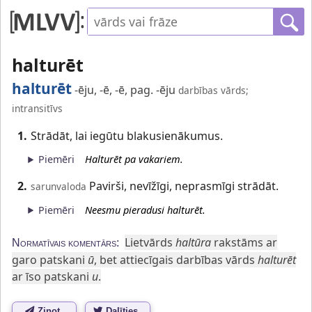
halturēt
halturēt
-ēju, -ē, -ē, pag. -ēju
darbības vārds;
intransitīvs
1.
Strādāt, lai iegūtu blakusienākumus.
Piemēri
Halturēt pa vakariem.
2.
Pavirši, nevīžīgi, neprasmīgi strādāt.
sarunvaloda
Piemēri
Neesmu pieradusi halturēt.
Lietvārds
haltūra
rakstāms ar
Normatīvais komentārs:
garo patskani
ū
, bet attiecīgais darbības vārds
halturēt
ar īso patskani
u
.
Ziņot
Dalīties