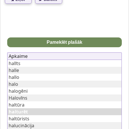
Pameklēt plašāk
Apkaime
halīts
halle
hallo
halo
halogēni
Halovīns
haltūra
halturēt
haltūrists
halucinācija