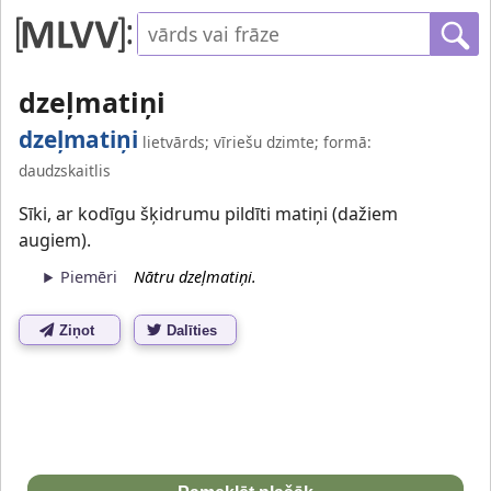
dzeļmatiņi
dzeļmatiņi
lietvārds; vīriešu dzimte; formā:
daudzskaitlis
Sīki, ar kodīgu šķidrumu pildīti matiņi (dažiem
augiem).
Piemēri
Nātru dzeļmatiņi.
Ziņot
Dalīties