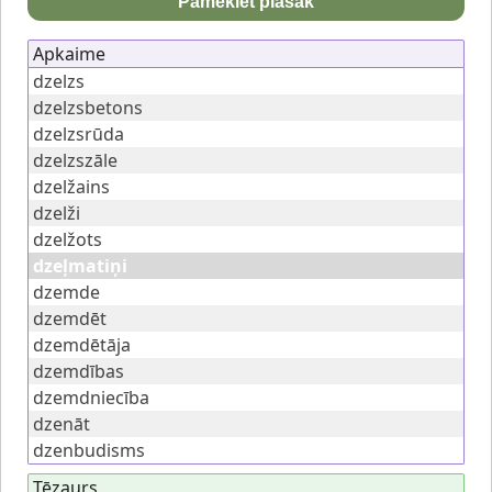
Pameklēt plašāk
Apkaime
dzelzs
dzelzsbetons
dzelzsrūda
dzelzszāle
dzelžains
dzelži
dzelžots
dzeļmatiņi
dzemde
dzemdēt
dzemdētāja
dzemdības
dzemdniecība
dzenāt
dzenbudisms
Tēzaurs