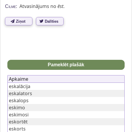
Atvasinājums no
ēst
.
Cilme:
Ziņot
Dalīties
Pameklēt plašāk
Apkaime
eskalācija
eskalators
eskalops
eskimo
eskimosi
eskortēt
eskorts