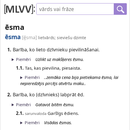
ēsma
ēsma
[ȩ̂sma]
lietvārds; sieviešu dzimte
1.
Barība, ko lieto dzīvnieku pievilināšanai.
Piemēri
Uzlikt uz makšķeres ēsmu.
1.1.
Tas, kas pievilina, piesaista.
Piemēri
..zemāka cena bija pietiekama ēsma, lai
nepieredzējis pircējs atvērtu maku..
2.
Barība, ko (dzīvnieks) labprāt ēd.
Piemēri
Gatavot bitēm ēsmu.
2.1.
Garšīgs ēdiens.
sarunvaloda
Piemēri
Visādas ēsmas.